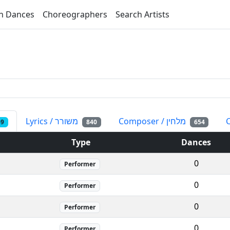
h Dances
Choreographers
Search Artists
Composer / מלחין
Lyrics / משורר
69
840
654
Type
Dances
0
Performer
0
Performer
0
Performer
0
Performer