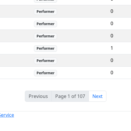
0
Performer
0
Performer
0
Performer
1
Performer
0
Performer
0
Performer
Previous
Page 1 of 107
Next
Service