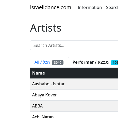
israelidance.com
Information
Searc
Artists
Performer / מבצע
All / הכל
3040
10
Name
Aashabo - Ishtar
Abaya Kover
ABBA
Achi Natan