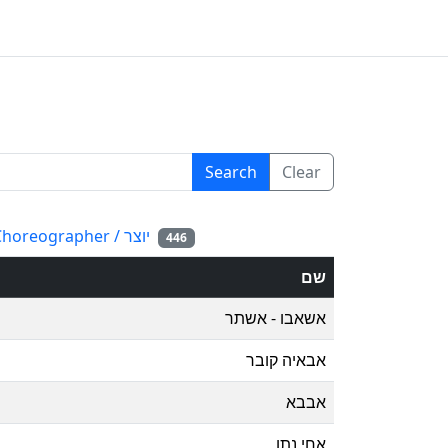
Search
Clear
Choreographer / יוצר
446
שם
אשאבו - אשתר
אבאיה קובר
אבבא
אחי נתן