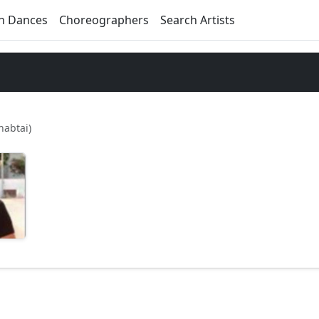
h Dances
Choreographers
Search Artists
shabtai)