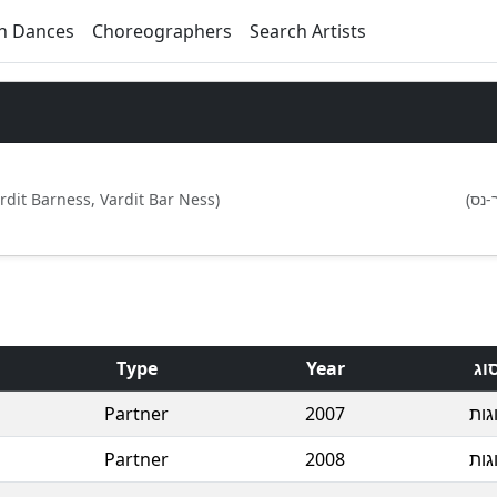
h Dances
Choreographers
Search Artists
ardit Barness, Vardit Bar Ness)
(-נס
Type
Year
וג
Partner
2007
וגות
Partner
2008
וגות