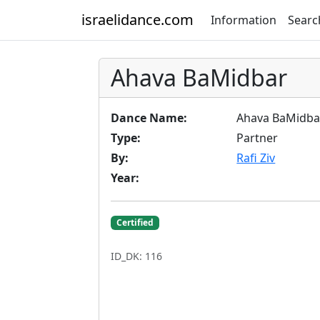
israelidance.com
Information
Searc
Ahava BaMidbar
Dance Name:
Ahava BaMidba
Type:
Partner
By:
Rafi Ziv
Year:
Certified
ID_DK: 116