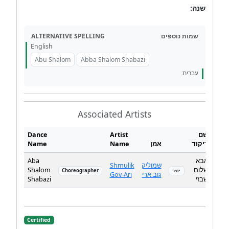
שנה:
ALTERNATIVE SPELLING
שמות נוספים
English
Abu Shalom
Abba Shalom Shabazi
עברית
Associated Artists
Dance
Artist
שם
Name
Name
אמן
ריקוד
Aba
אבא
Shmulik
שמוליק
Shalom
שלום
Choreographer
יוצר
Gov-Ari
גוב ארי
Shabazi
שבזי
Certified