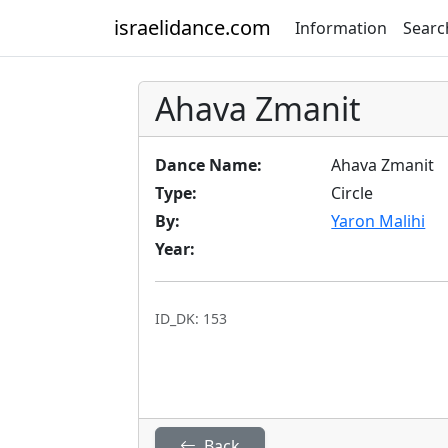
israelidance.com
Information
Searc
Ahava Zmanit
Dance Name:
Ahava Zmanit
Type:
Circle
By:
Yaron Malihi
Year:
ID_DK: 153
Back