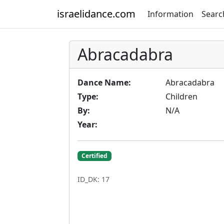
israelidance.com
Information
Searc
Abracadabra
Dance Name:
Abracadabra
Type:
Children
By:
N/A
Year:
Certified
ID_DK: 17