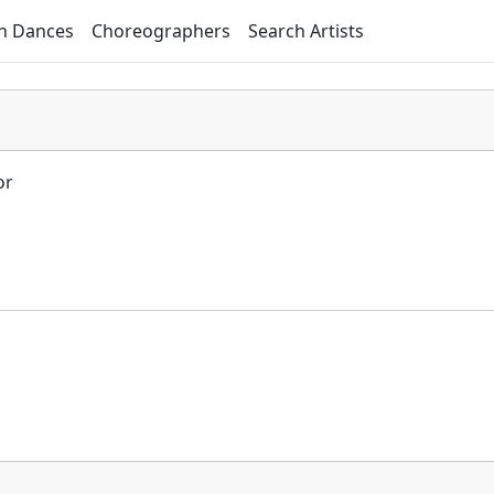
h Dances
Choreographers
Search Artists
or