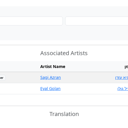
Associated Artists
Artist Name
ן
Sagi Azran
יא עזרן
er
Eyal Golan
ל גולן
Translation