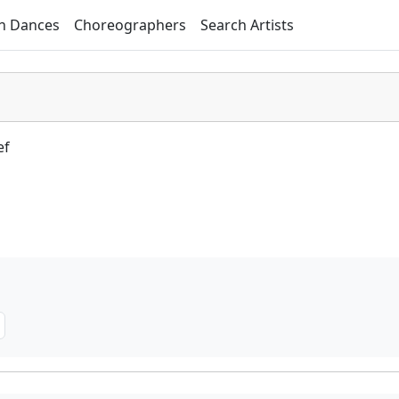
h Dances
Choreographers
Search Artists
ef