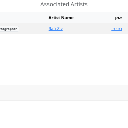
Associated Artists
Artist Name
אמן
Rafi Ziv
רפי זיו
reographer