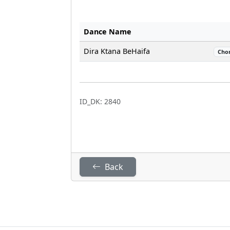
Dance Name
Dira Ktana BeHaifa
Cho
ID_DK: 2840
Back