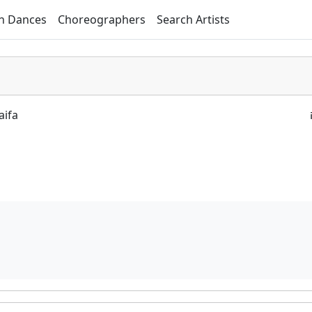
h Dances
Choreographers
Search Artists
aifa