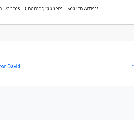
h Dances
Choreographers
Search Artists
ror Davidi
י