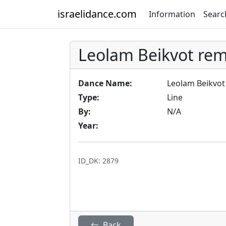
israelidance.com
Information
Searc
Leolam Beikvot rem
Dance Name:
Leolam Beikvot
Type:
Line
By:
N/A
Year:
ID_DK: 2879
Back