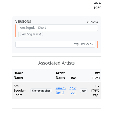
שנה:
1960
VERSIONS
גרסאות
Am Segula - Short
Am Segula (2x)
עם סגולה - קצר
Associated Artists
Dance
Artist
שם
Name
Name
אמן
ריקוד
Am
עם
Yaakov
יעקב
Segula -
סגולה
Choreographer
יוצר
Dekel
דקל
Short
- קצר