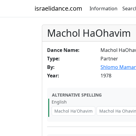
israelidance.com
Information
Searc
Machol HaOhavim
Dance Name:
Machol HaOha
Type:
Partner
By:
Shlomo Mama
Year:
1978
ALTERNATIVE SPELLING
English
Machol Ha'Ohavim
Machol Ha Ohavi