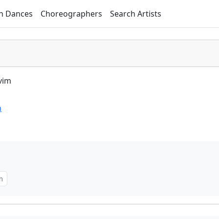
h Dances
Choreographers
Search Artists
vim
n
m