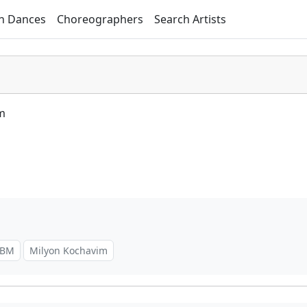
h Dances
Choreographers
Search Artists
m
 PBM
Milyon Kochavim