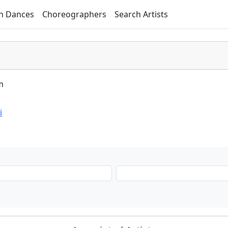
h Dances
Choreographers
Search Artists
m
i