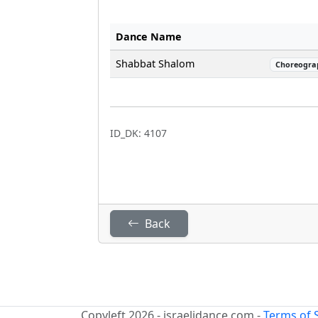
Dance Name
Shabbat Shalom
Choreogra
ID_DK: 4107
Back
Copyleft 2026 - israelidance.com -
Terms of 