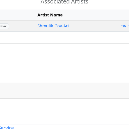
Associated Artists
Artist Name
Shmulik Gov-Ari
 ארי
pher
Service