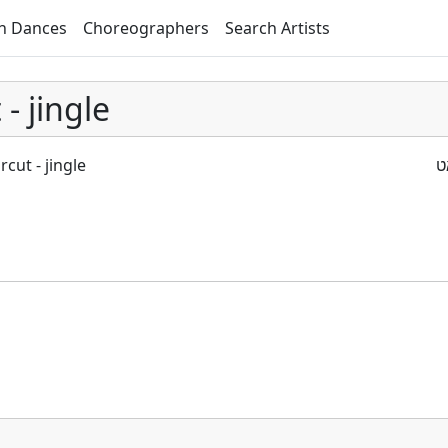
h Dances
Choreographers
Search Artists
- jingle
cut - jingle
ט