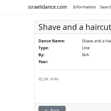
israelidance.com
Information
Searc
Shave and a haircut 
Dance Name:
Shave and a hair
Type:
Line
By:
N/A
Year:
ID_DK: 4160
Back