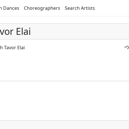
h Dances
Choreographers
Search Artists
or Elai
 Tavor Elai
י