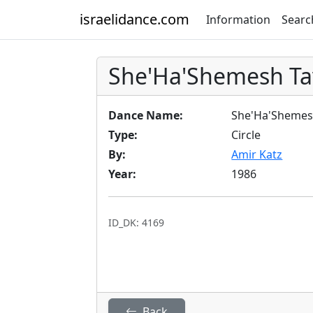
israelidance.com
Information
Searc
She'Ha'Shemesh Tav
Dance Name:
She'Ha'Shemesh
Type:
Circle
By:
Amir Katz
Year:
1986
ID_DK: 4169
Back