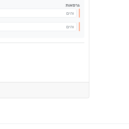
גרסאות
והים
והים