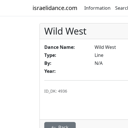
israelidance.com
Information
Searc
Wild West
Dance Name:
Wild West
Type:
Line
By:
N/A
Year:
ID_DK: 4936
Back