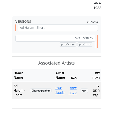
שנה:
1988
VERSIONS
גרסאות
Ad Halom - Short
עד הלום - קצר
עד הלום-ק
עד הלום - ק
Associated Artists
Dance
Artist
שם
Name
Name
אמן
ריקוד
Ad
עד
Itzik
יצחק
Halom -
הלום
Choreographer
יוצר
Saada
סעדה
Short
- קצר