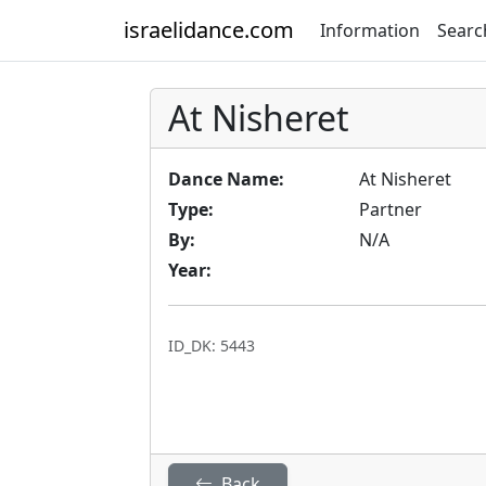
israelidance.com
Information
Searc
At Nisheret
Dance Name:
At Nisheret
Type:
Partner
By:
N/A
Year:
ID_DK: 5443
Back