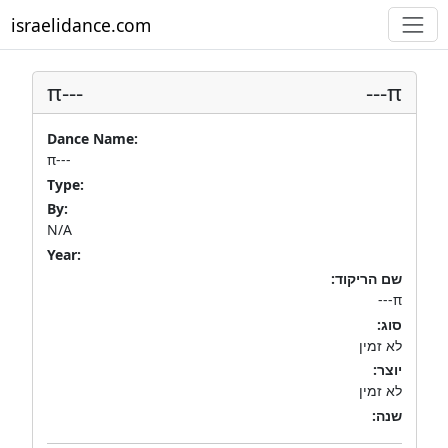
israelidance.com
π---
π---
Dance Name:
π---
Type:
By:
N/A
Year:
שם הריקוד:
π---
סוג:
לא זמין
יוצר:
לא זמין
שנה: