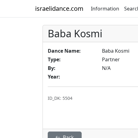
israelidance.com
Information
Searc
Baba Kosmi
Dance Name:
Baba Kosmi
Type:
Partner
By:
N/A
Year:
ID_DK: 5504
Back