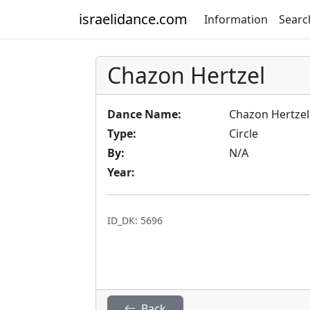
israelidance.com
Information
Searc
Chazon Hertzel
Dance Name:
Chazon Hertzel
Type:
Circle
By:
N/A
Year:
ID_DK: 5696
Back