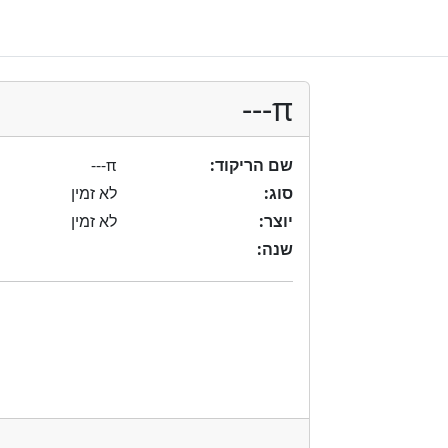
π---
π---
שם הריקוד:
סוג:
לא זמין
יוצר:
לא זמין
שנה: