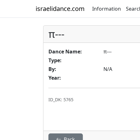
israelidance.com
Information
Searc
π---
Dance Name:
π---
Type:
By:
N/A
Year:
ID_DK: 5765
Back