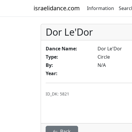
israelidance.com
Information
Searc
Dor Le'Dor
Dance Name:
Dor Le'Dor
Type:
Circle
By:
N/A
Year:
ID_DK: 5821
Back