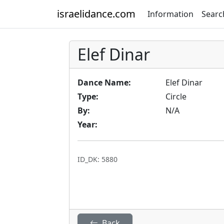
israelidance.com
Information
Searc
Elef Dinar
Dance Name:
Elef Dinar
Type:
Circle
By:
N/A
Year:
ID_DK: 5880
Back