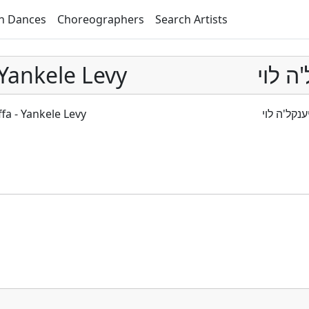
h Dances
Choreographers
Search Artists
- Yankele Levy
ה לוי
ffa - Yankele Levy
נקל'ה לוי