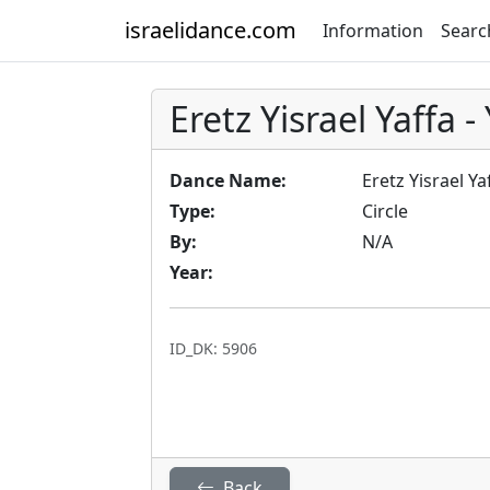
israelidance.com
Information
Searc
Eretz Yisrael Yaffa 
Dance Name:
Eretz Yisrael Ya
Type:
Circle
By:
N/A
Year:
ID_DK: 5906
Back