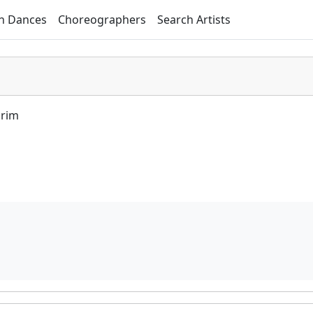
h Dances
Choreographers
Search Artists
irim