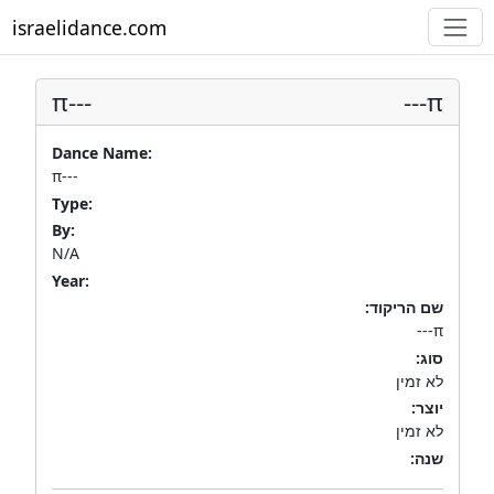
israelidance.com
π---
π---
Dance Name:
π---
Type:
By:
N/A
Year:
שם הריקוד:
π---
סוג:
לא זמין
יוצר:
לא זמין
שנה: