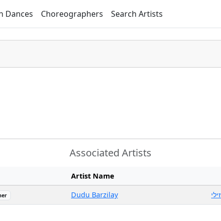
h Dances
Choreographers
Search Artists
Associated Artists
Artist Name
Dudu Barzilay
ילי
her