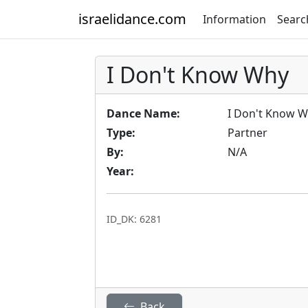
israelidance.com
Information
Searc
I Don't Know Why
Dance Name:
I Don't Know 
Type:
Partner
By:
N/A
Year:
ID_DK: 6281
Back