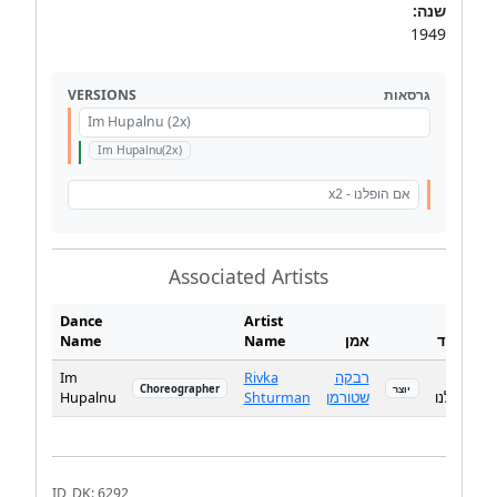
שנה:
1949
VERSIONS
גרסאות
Im Hupalnu (2x)
Im Hupalnu(2x)
אם הופלנו - x2
Associated Artists
Dance
Artist
שם
Name
Name
אמן
ריקוד
Im
Rivka
רבקה
אם
Choreographer
יוצר
Hupalnu
Shturman
שטורמן
הופלנו
ID_DK: 6292