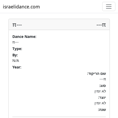
israelidance.com
π---
π---
Dance Name:
π---
Type:
By:
N/A
Year:
שם הריקוד:
π---
סוג:
לא זמין
יוצר:
לא זמין
שנה: