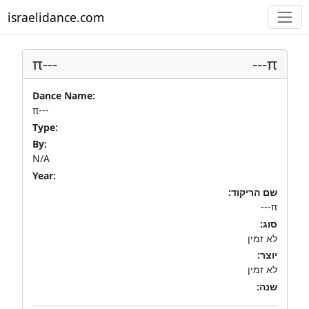
israelidance.com
π---
π---
Dance Name:
π---
Type:
By:
N/A
Year:
שם הריקוד:
π---
סוג:
לא זמין
יוצר:
לא זמין
שנה: