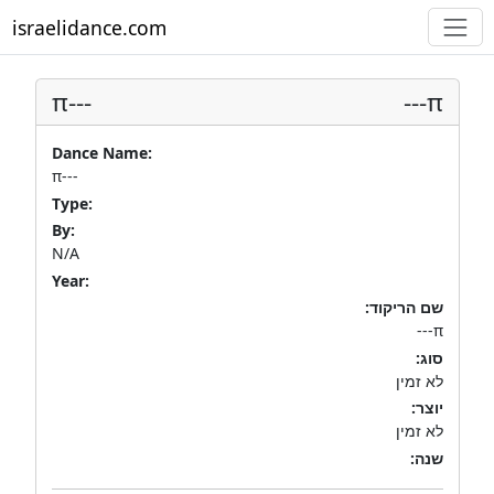
israelidance.com
π---
π---
Dance Name:
π---
Type:
By:
N/A
Year:
שם הריקוד:
π---
סוג:
לא זמין
יוצר:
לא זמין
שנה: