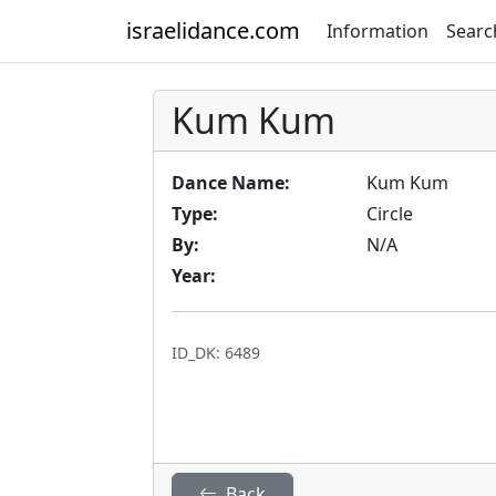
israelidance.com
Information
Searc
Kum Kum
Dance Name:
Kum Kum
Type:
Circle
By:
N/A
Year:
ID_DK: 6489
Back