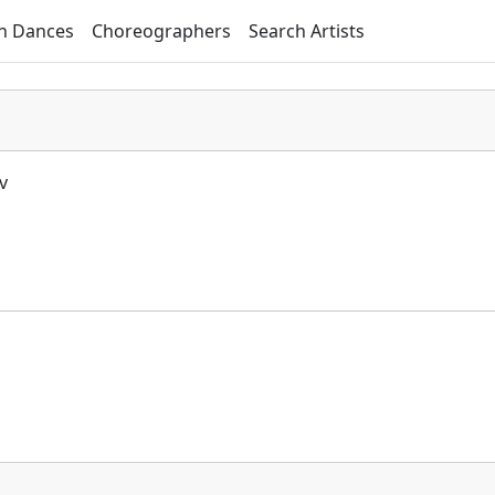
h Dances
Choreographers
Search Artists
iv