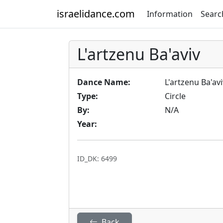
israelidance.com
Information
Searc
L'artzenu Ba'aviv
Dance Name:
L'artzenu Ba'av
Type:
Circle
By:
N/A
Year:
ID_DK: 6499
Back