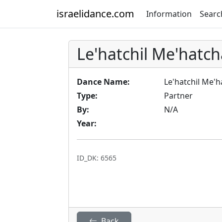
israelidance.com
Information
Searc
Le'hatchil Me'hatch
Dance Name:
Le'hatchil Me'h
Type:
Partner
By:
N/A
Year:
ID_DK: 6565
Back