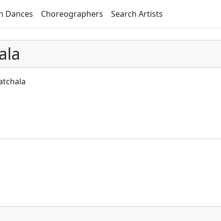
h Dances
Choreographers
Search Artists
ala
atchala