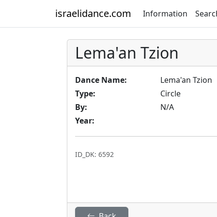
israelidance.com
Information
Searc
Lema'an Tzion
Dance Name:
Lema'an Tzion
Type:
Circle
By:
N/A
Year:
ID_DK: 6592
Back