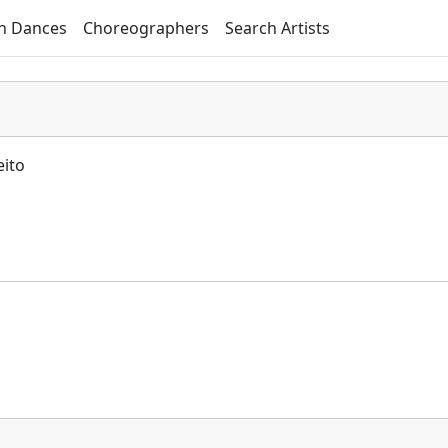
h Dances
Choreographers
Search Artists
eito