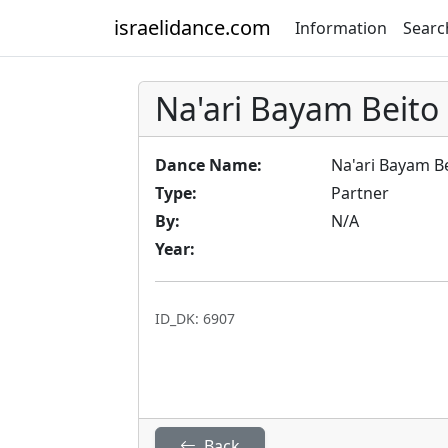
israelidance.com
Information
Searc
Na'ari Bayam Beito
Dance Name:
Na'ari Bayam B
Type:
Partner
By:
N/A
Year:
ID_DK: 6907
Back