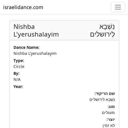
israelidance.com
Nishba
נִשְׁבָא
L'yerushalayim
לִירושלים
Dance Name:
Nishba L'yerushalayim
Type:
Circle
By:
N/A
Year:
שם הריקוד:
נִשְׁבָא לִירושלים
סוג:
מעגלים
יוצר:
לא זמין