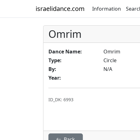
israelidance.com
Information
Searc
Omrim
Dance Name:
Omrim
Type:
Circle
By:
N/A
Year:
ID_DK: 6993
Back