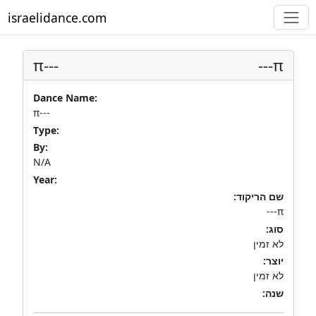
israelidance.com
π---
π---
Dance Name:
π---
Type:
By:
N/A
Year:
שם הריקוד:
π---
סוג:
לא זמין
יוצר:
לא זמין
שנה: