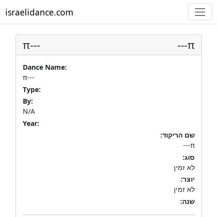
israelidance.com
π---
π---
Dance Name:
π---
Type:
By:
N/A
Year:
שם הריקוד:
π---
סוג:
לא זמין
יוצר:
לא זמין
שנה: