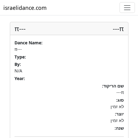
israelidance.com
π---
π---
Dance Name:
π---
Type:
By:
N/A
Year:
שם הריקוד:
π---
סוג:
לא זמין
יוצר:
לא זמין
שנה: