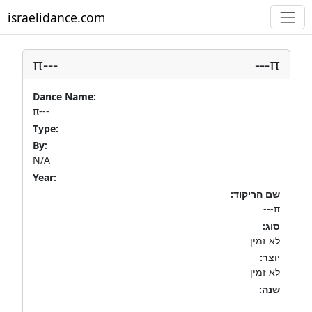
israelidance.com
π---
π---
Dance Name:
π---
Type:
By:
N/A
Year:
שם הריקוד:
π---
סוג:
לא זמין
יוצר:
לא זמין
שנה: