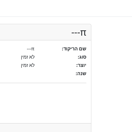
π---
π---
שם הריקוד:
סוג:
לא זמין
יוצר:
לא זמין
שנה: