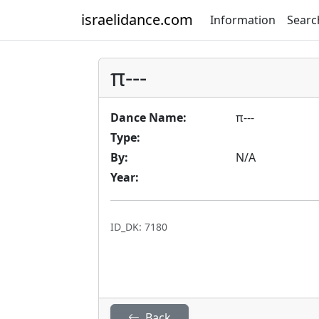
israelidance.com
Information
Searc
π---
Dance Name:
π---
Type:
By:
N/A
Year:
ID_DK: 7180
Back